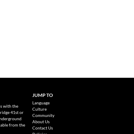
JUMP TO
Language
s with the
Culture
ridge 41st or
Community
Underground
About Us
lable from the
Contact Us