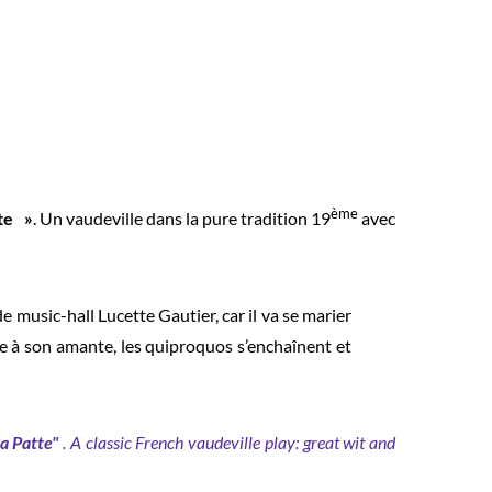
ème
tte »
. Un vaudeville dans la pure tradition 19
avec
 music-hall Lucette Gautier, car il va se marier
le à son amante, les quiproquos s’enchaînent et
la Patte"
. A classic French vaudeville play: great wit and