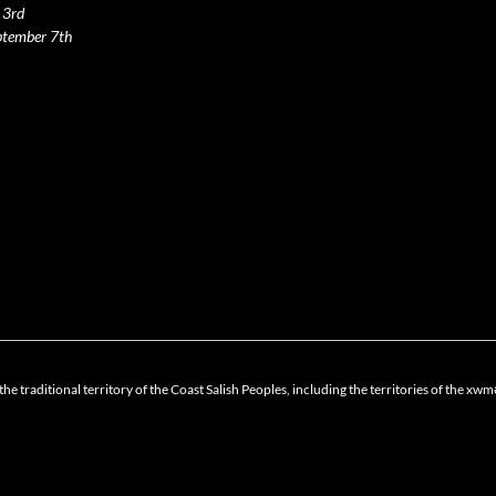
 3rd
ptember 7th
the traditional territory of the Coast Salish Peoples, including the territories of 