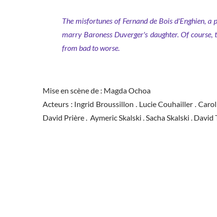
The misfortunes of Fernand de Bois d'Enghien, a pe
marry Baroness Duverger's daughter. Of course, t
from bad to worse.
Mise en scène de : Magda Ochoa
Acteurs : Ingrid Broussillon . Lucie Couhailler . Car
David Prière . Aymeric Skalski . Sacha Skalski . Davi