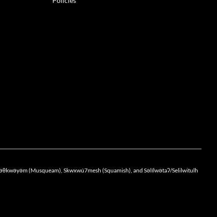
Policies
the xwməθkwəyəm (Musqueam), Skwxwú7mesh (Squamish), and Səlílwətaʔ/Selilwitulh