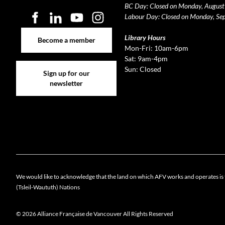
BC Day: Closed on Monday, August
Labour Day: Closed on Monday, Se
Become a member
Library Hours
Become a member
Mon-Fri: 10am-6pm
Sat: 9am-4pm
Sign up for our newsletter
Sun: Closed
Sign up for our
newsletter
We would like to acknowledge that the land on which AFV works and operates is 
(Tsleil-Waututh) Nations
© 2026 Alliance Française de Vancouver All Rights Reserved