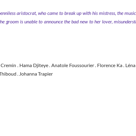
nniless aristocrat, who came to break up with his mistress, the music-
he groom is unable to announce the bad new to her lover, misunderst
ol Cremin . Hama Djiteye . Anatole Foussourier . Florence Ka . Lé
d Thiboud . Johanna Trapier