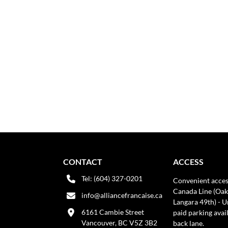
CONTACT
ACCESS
Tel: (604) 327-0201
Convenient acces
Canada Line (Oak
info@alliancefrancaise.ca
Langara 49th) - 
6161 Cambie Street
paid parking avai
Vancouver, BC V5Z 3B2
back lane.