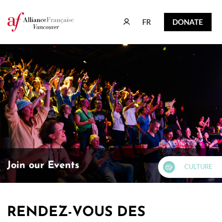
FR
DONATE
FR
DONATE
Join our Events
CULTURE
RENDEZ-VOUS DES