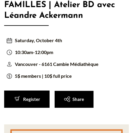
FAMILLES | Atelier BD avec
50/50 Raffle for Education:
Help our bursary program
Léandre Ackermann
and win big at the same time.
$17,500 Goal
— Half Goes to the Winner!
Enter Now!
Saturday, October 4th
10:30am-12:00pm
Vancouver - 6161 Cambie Médiathèque
5$ members | 10$ full price
Register
Share
Register
Share