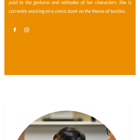
paid to the gestures and attitudes of her characters. She is
currently working on a comic book on the theme of textiles.