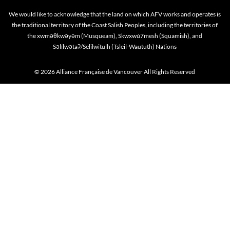
We would like to acknowledge that the land on which AFV works and operates is
the traditional territory of the Coast Salish Peoples, including the territories of
the xwməθkwəyəm (Musqueam), Skwxwú7mesh (Squamish), and
Səlílwətaʔ/Selilwitulh (Tsleil-Waututh) Nations
© 2026 Alliance Française de Vancouver All Rights Reserved