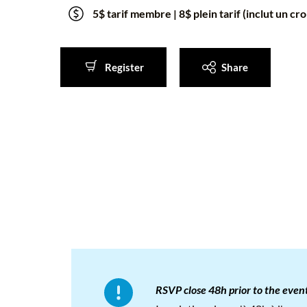
5$ tarif membre | 8$ plein tarif (inclut un c
Register
Share
Register
Share
RSVP close 48h prior to the event