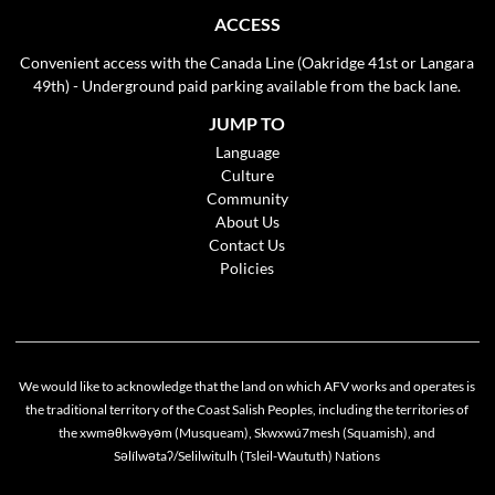
ACCESS
Convenient access with the Canada Line (Oakridge 41st or Langara
49th) - Underground paid parking available from the back lane.
JUMP TO
Language
Culture
Community
About Us
Contact Us
Policies
We would like to acknowledge that the land on which AFV works and operates is
the traditional territory of the Coast Salish Peoples, including the territories of
the xwməθkwəyəm (Musqueam), Skwxwú7mesh (Squamish), and
Cookie policy
Səlílwətaʔ/Selilwitulh (Tsleil-Waututh) Nations
This website uses cookies to personalize your content (including ads), and allows us to