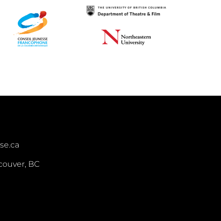
se.ca
ncouver
, BC