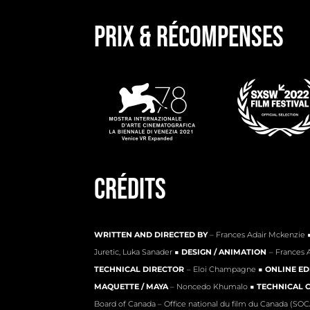
PRIX & RÉCOMPENSES
CrÉdits
WRITTEN AND DIRECTED
BY
– Frances Adair Mckenzie 
Juretic, Luka Sanader ■
DESIGN / ANIMATION
– Frances 
TECHNICAL DIRECTOR
– Eloi Champagne ■
ONLINE ED
MAQUETTE / MAYA
– Noncedo Khumalo ■
TECHNICAL 
Board of Canada – Office national du film du Canada (SO