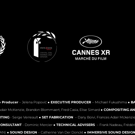
■
Producer
– Jelena Popović ■
EXECUTIVE PRODUCER
– Michael Fukushima ■
BA
Adair McKenzie, Brandon Blommaert, Fred Casia, Elise Simard ■
COMPOSITING A
ITING
- Serge Verreault ■
SET FABRICATION
– Dany Boivi, Frances Adair Mckenzi
CONSULTANT
- Dominic Mercier ■
TECHNICAL ADVISERS
– Frank Nadeau, Frédér
CAN) ■
SOUND DESIGN
– Catherine Van Der Donckt ■
IMMERSIVE SOUND DESIG