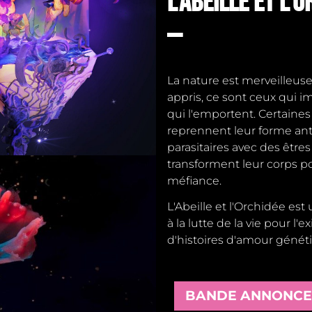
L'ABEILLE ET L'
—
La nature est merveilleus
appris, ce sont ceux qui i
qui l'emportent. Certaines
reprennent leur forme anté
parasitaires avec des êtres
transforment leur corps p
méfiance.
L'Abeille et l'Orchidée
est 
à la lutte de la vie pour l'
d'histoires d'amour génét
BANDE ANNONCE
BANDE ANNONCE