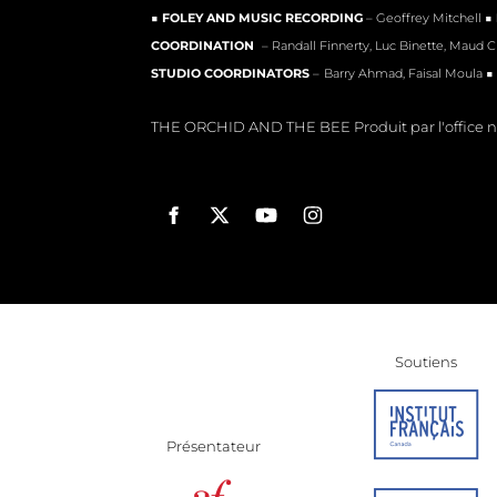
■
FOLEY AND MUSIC RECORDING
– Geoffrey Mitchell ■
COORDINATION
– Randall Finnerty, Luc Binette, Maud 
STUDIO COORDINATORS
–
Barry Ahmad, Faisal Moula ■
THE ORCHID AND THE BEE Produit par l'office n
Soutiens
Présentateur