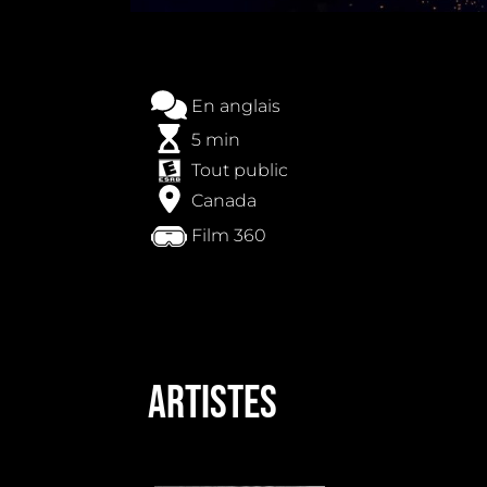
En anglais
5 min
Tout public
Canada
Film 360
ARTISTEs