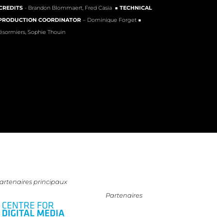
CREDITS
- Brandon Blommaert, Fred Casia ■
TECHNICAL
 PRODUCTION COORDINATOR
– Dominique Forget ■
ésormiers, Sophie Thouin
artenaires principaux
Partenaires