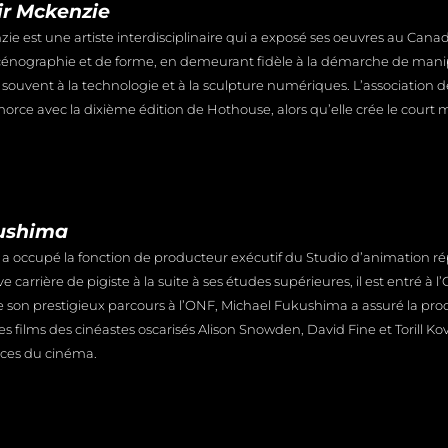
ir Mckenzie
ie est une artiste interdisciplinaire qui a exposé ses oeuvres au Cana
scénographie et de forme, en demeurant fidèle à la démarche de manipu
 souvent à la technologie et à la sculpture numériques. L’association d
orce avec la dixième édition de Hothouse, alors qu’elle crée le court 
ushima
a occupé la fonction de producteur exécutif du Studio d’animation r
 carrière de pigiste à la suite à ses études supérieures, il est entré à 
de son prestigieux parcours à l’ONF, Michael Fukushima a assuré la pro
s films des cinéastes oscarisés Alison Snowden, David Fine et Torill K
ences du cinéma.