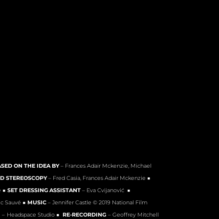
SED ON THE IDEA BY
– Frances Adair Mckenzie, Michael
ND STEREOSCOPY
– Fred Casia, Frances Adair Mckenzie ■
e ■
SET DRESSING ASSISTANT
– Eva Cvijanović ■
ic Sauvé ■
MUSIC
– Jennifer Castle © 2019 National Film
N
–
Headspace Studio ■
RE-RECORDING
– Geoffrey Mitchell