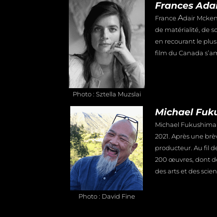
Frances Ada
A
France
dair Mckenz
de matérialité, de 
en recourant le plus
film du Canada s’am
Photo : Sztella Muzslai
Michael Fuk
Michael Fukushima 
2021. Après une brève
producteur. Au fil 
200 œuvres, dont de
des arts et des sci
Photo : David Fine