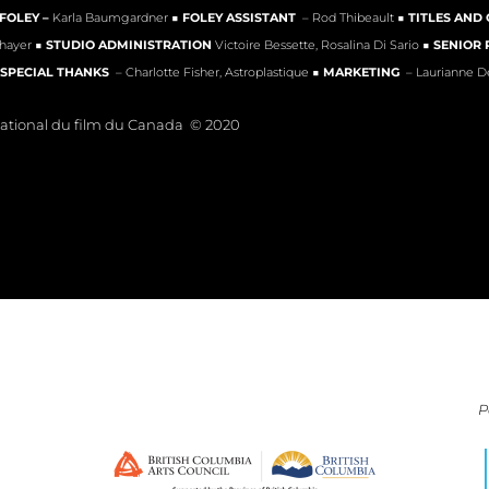
FOLEY –
Karla Baumgardner ■
FOLEY ASSISTANT
– Rod Thibeault ■
TITLES AND 
Chayer ■
STUDIO ADMINISTRATION
Victoire Bessette, Rosalina Di Sario ■
SENIOR
SPECIAL THANKS
– Charlotte Fisher, Astroplastique ■
MARKETING
– Laurianne D
ational du film du Canada © 2020
P