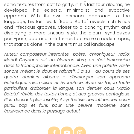
sonic textures from soft to gritty, in his last four albums, he
developed his eclectic, minimalist and evocative
approach. With its own personal approach to the
language, his last work "Radio Batta" reveals rich lyirics
and infectious grooves. Closer to a dancing rhythm and
displaying a more unusual style, the album synthesizes
post-punk, pop and funk trends to create a modern opus,
that stands alone in the current musical landscape.
Auteur-compositeur-interprète, poète, chroniqueur radio:
Mehdi Cayenne est un électron libre, un réel inclassable
dans la francophonie internationale. Avec une palette vaste
sonore mêlant le doux et l’abrasif, il a su - au cours de ses
quatre derniers albums - développer son approche
éclectique, minimaliste et évocatrice. Avec sa façon toute
particulière d’aborder la langue, son dernier opus “Radio
Batata” révèle des textes riches, et des grooves contagieux.
Plus dansant, plus insolite, il synthétise des influences post-
punk, pop et funk pour une oeuvre moderne, sans
équivalence dans le paysage actuel.