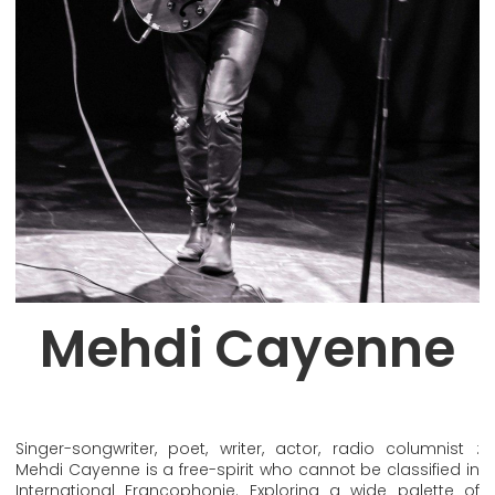
Mehdi Cayenne
Singer-songwriter, poet, writer, actor, radio columnist :
Mehdi Cayenne is a free-spirit who cannot be classified in
International Francophonie. Exploring a wide palette of